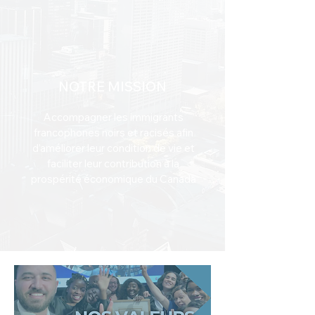
NOTRE MISSION
Accompagner les immigrants
francophones noirs et racisés afin
d’améliorer leur condition de vie et
faciliter leur contribution à la
prospérité économique du Canada