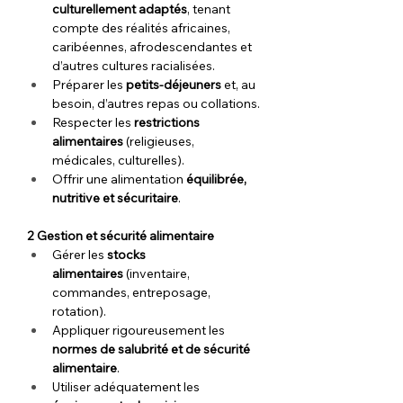
culturellement adaptés
, tenant 
compte des réalités africaines, 
caribéennes, afrodescendantes et 
d’autres cultures racialisées.
Préparer les 
petits-déjeuners
 et, au 
besoin, d’autres repas ou collations.
Respecter les 
restrictions 
alimentaires
 (religieuses, 
médicales, culturelles).
Offrir une alimentation 
équilibrée, 
nutritive et sécuritaire
.
2 Gestion et sécurité alimentaire
Gérer les 
stocks 
alimentaires
 (inventaire, 
commandes, entreposage, 
rotation).
Appliquer rigoureusement les 
normes de salubrité et de sécurité 
alimentaire
.
Utiliser adéquatement les 