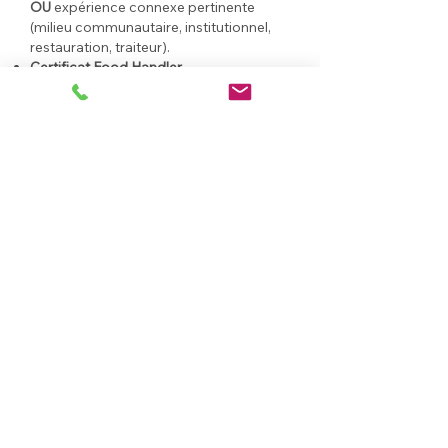
OU
expérience connexe pertinente
(milieu communautaire, institutionnel,
restauration, traiteur).
Certificat Food Handler
valide
(obligatoire).
Connaissances en
gestion et sécurité
des aliments
.
Certificat ou diplôme en cuisine (atout).
Sensibilité aux réalités des
communautés noires, racialisées,
migrantes et réfugiées
.
Autonomie, fiabilité,
ouverture d’esprit
,
flexibilité et sens du travail
communautaire.
Engagement envers
l'accessibilité et l'inclusion
La Passerelle-I.D.É. applique des principes
d’équité, diversité et inclusion,
conformément aux attentes de la Ville de
Toronto.