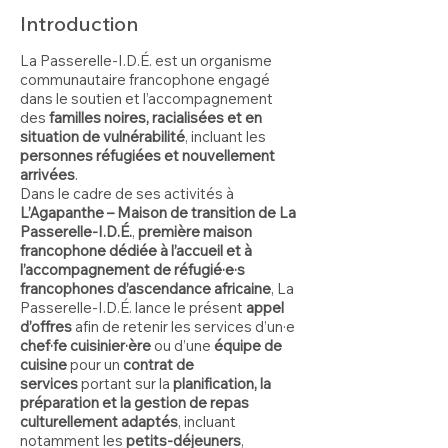
Introduction
La Passerelle-I.D.É. est un organisme
communautaire francophone engagé
dans le soutien et l’accompagnement
des
familles noires, racialisées et en
situation de vulnérabilité
, incluant les
personnes réfugiées et nouvellement
arrivées
.
Dans le cadre de ses activités à
L’Agapanthe – Maison de transition de La
Passerelle-I.D.É.
,
première maison
francophone dédiée à l’accueil et à
l’accompagnement de réfugié·e·s
francophones d’ascendance africaine
, La
Passerelle-I.D.É. lance le présent
appel
d’offres
afin de retenir les services d’un·e
chef·fe cuisinier·ère
ou d’une
équipe de
cuisine
pour un
contrat de
services
portant sur la
planification, la
préparation et la gestion
de
repas
culturellement adaptés
, incluant
notamment les
petits-déjeuners
,