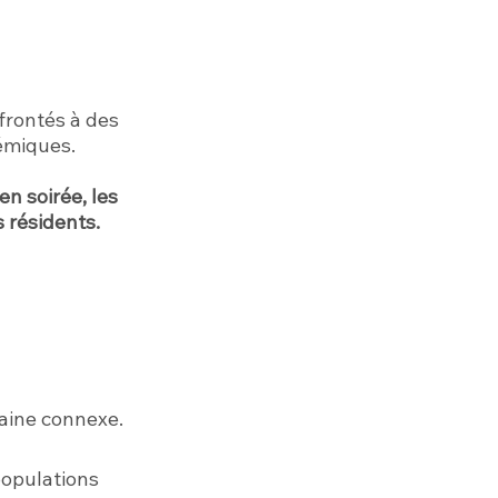
frontés à des
émiques.
en soirée, les
s résidents.
maine connexe.
 populations