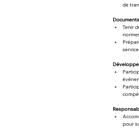
de tran
Documentat
Tenir d
normes 
Prépare
service
Développem
Partici
événem
Partic
compét
Responsabi
Accomp
pour so