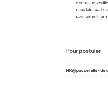
d’entrevue, veuill
nous faire part de
pour garantir une 
Pour postuler
Veuillez faire parven
HR@passerelle-ide.
Indiquant le titre du 
Nous remercions tous les c