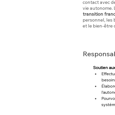
contact avec de
vie autonome. L
transition fra
personnel, les
et le bien-être
Responsabi
Soutien aux
Effect
besoins
Élabore
l’auton
Pourvoi
systémi