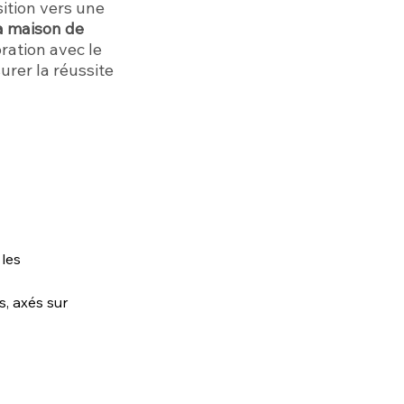
sition vers une
a maison de
oration avec le
rer la réussite
les 
, axés sur 
 