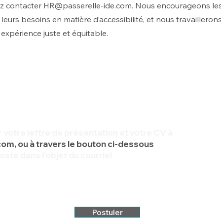
ez contacter
HR@passerelle-ide.com
. Nous encourageons les
 leurs besoins en matière d’accessibilité, et nous travailler
expérience juste et équitable.
ir votre lettre de présentation et votre CV à
com
, ou à travers le bouton ci-dessous
poste dans l'objet du courriel
andidats de leur intérêt, mais seules les personnes retenues pour u
Postuler