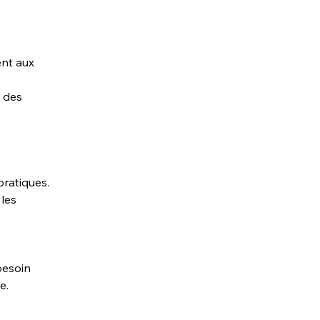
ent aux 
 des 
ratiques.
les 
besoin 
e.