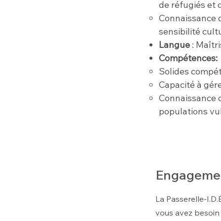
de réfugiés et 
Connaissance d
sensibilité cult
Langue
: Maîtr
Compétences:
Solides compét
Capacité à gére
Connaissance de
populations vu
Engagement 
La Passerelle-I.D.
vous avez besoin