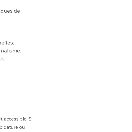
iques de
elles.
nnalisme.
es
t accessible. Si
didature ou