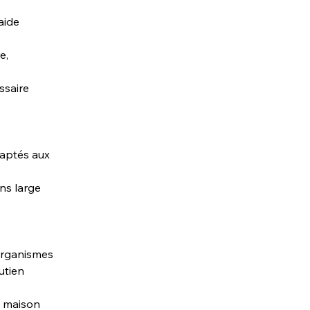
aide 
e, 
ssaire 
daptés aux 
ns large 
organismes 
utien 
a maison 