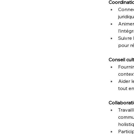
Coordinati
Connect
juridiq
Animer 
l’intég
Suivre 
pour ré
Conseil cult
Fournir
context
Aider l
tout en
Collaborati
Travail
commun
holisti
Partici