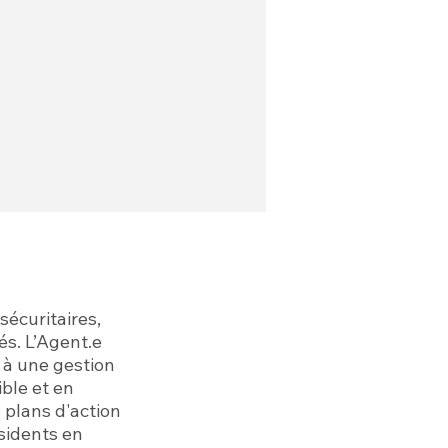
sécuritaires,
és. L’Agent.e
e à une gestion
ble et en
s plans d'action
ésidents en