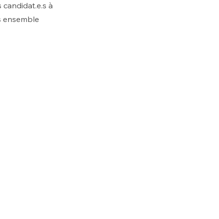
 candidat.e.s à
ons ensemble
ne entrevue seront contactées.